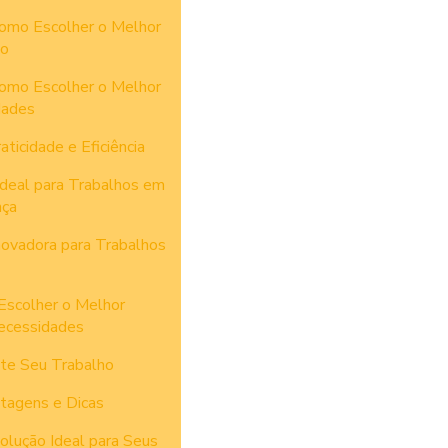
omo Escolher o Melhor
to
omo Escolher o Melhor
dades
ticidade e Eficiência
Ideal para Trabalhos em
nça
novadora para Trabalhos
Escolher o Melhor
ecessidades
ite Seu Trabalho
tagens e Dicas
olução Ideal para Seus