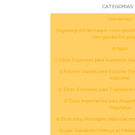
CATEGORIAS
Guindastes
Segurança em destaque: como garant
com guindastes pe
Artigos
5 Dicas Essenciais para Guindaste Al
5 Fatores Cruciais para Escolher 
Industrial
6 Dicas Essenciais para Transport
6 Dicas Importantes para Alugue
Segurança
6 Dicas para Montagem Industrial e
Alugar Guindaste Conheça as Melhor