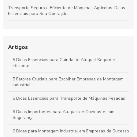
Transporte Seguro e Eficiente de Máquinas Agrícolas: Dicas
Essenciais para Sua Operação
Guia Definitivo para Alugar Guindastes: Dicas Essenciais para
Sucesso na Sua Obra
Como Maximizar a Eficiência do Seu Projeto com Aluguel de
Artigos
Guindastes e Orientações de Especialistas
5 Dicas Essenciais para Guindaste Aluguel Seguro e
Guindaste Pequeno: Guia Completo para Escolha e Uso
Eficiente
Eficiente
5 Fatores Cruciais para Escolher Empresas de Montagem
Guindastes na Construção: Guia Completo para Garantir
Industrial
Sucesso em Seus Projetos
6 Dicas Essenciais para Transporte de Máquinas Pesadas
6 Dicas Importantes para Aluguel de Guindaste com
Segurança
6 Dicas para Montagem Industrial em Empresas de Sucesso