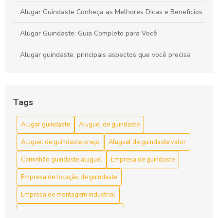
Alugar Guindaste Conheça as Melhores Dicas e Benefícios
Alugar Guindaste: Guia Completo para Você
Alugar guindaste: principais aspectos que você precisa
conhecer
Aluguel Caminhão Cesto Aéreo Fácil
Tags
Aluguel caminhão cesto aéreo: elevação com segurança e
alcance
Alugar guindaste
Aluguel de guindaste
Aluguel de Caminhão Cesto Aéreo para Serviços Eficientes
Aluguel de guindaste preço
Aluguel de guindaste valor
Aluguel de Caminhão Cesto Aéreo: 5 Dicas Essenciais
Caminhão guindaste aluguel
Empresa de guindaste
Empresa de locação de guindaste
Aluguel de Caminhão Cesto Aéreo: A Solução Prática para
Trabalhos em Altura
Empresa de montagem industrial
Aluguel de Caminhão Cesto Aéreo: Como Escolher a
Empresa de remoção de máquinas