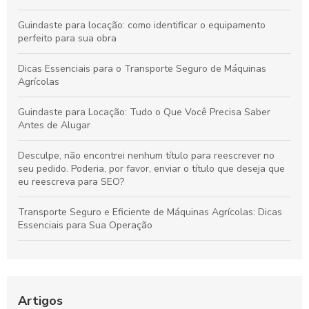
Guindaste para locação: como identificar o equipamento
perfeito para sua obra
Dicas Essenciais para o Transporte Seguro de Máquinas
Agrícolas
Guindaste para Locação: Tudo o Que Você Precisa Saber
Antes de Alugar
Desculpe, não encontrei nenhum título para reescrever no
seu pedido. Poderia, por favor, enviar o título que deseja que
eu reescreva para SEO?
Transporte Seguro e Eficiente de Máquinas Agrícolas: Dicas
Essenciais para Sua Operação
Guia Definitivo para Alugar Guindastes: Dicas Essenciais para
Sucesso na Sua Obra
Como Maximizar a Eficiência do Seu Projeto com Aluguel de
Artigos