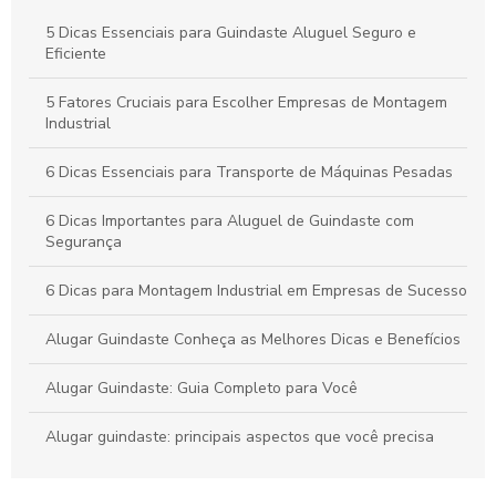
Guindastes e Orientações de Especialistas
5 Dicas Essenciais para Guindaste Aluguel Seguro e
Guindaste Pequeno: Guia Completo para Escolha e Uso
Eficiente
Eficiente
5 Fatores Cruciais para Escolher Empresas de Montagem
Guindastes na Construção: Guia Completo para Garantir
Industrial
Sucesso em Seus Projetos
6 Dicas Essenciais para Transporte de Máquinas Pesadas
6 Dicas Importantes para Aluguel de Guindaste com
Segurança
6 Dicas para Montagem Industrial em Empresas de Sucesso
Alugar Guindaste Conheça as Melhores Dicas e Benefícios
Alugar Guindaste: Guia Completo para Você
Alugar guindaste: principais aspectos que você precisa
conhecer