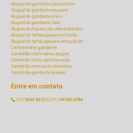
Aluguel de guindaste para pintura
Aluguel de guindaste pequeno
ALUGUEL DE GUINDASTE
Aluguel de guindaste preco
VALOR
Aluguel de guindaste valor
Aluguel de macaco de unha hidraulico
Aluguel de tartaruga para remoção
ALUGUEL DE MACACO DE
Aluguel de tartaruga para remoção bh
UNHA HIDRAULICO
Caminhonete guindaste
Caminhão cesto aéreo aluguel
Caminhão cesto aéreo locação
ALUGUEL DE TARTARUGA
Caminhão com cesto elevatório
PARA REMOÇÃO
Caminhão guindaste aluguel
Caminhão para transporte de container
Cesto aereo locação
Entre em contato
ALUGUEL DE TARTARUGA
Cesto aereo para caminhão
PARA REMOÇÃO BH
Empresa de guindaste
(31)
3043-8372
(31)
99190-0784
Empresa de locação de guindaste
Empresa de montagem industrial
CAMINHONETE GUINDASTE
Empresa de movimentação de maquinas
Empresa de remoção de maquinas
Empresa de remoção industrial