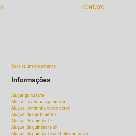
OG
CONTATO
ALUGUEL DE GUINDASTE
BH
ALUGUEL DE GUINDASTE
EM BELO HORIZONTE
Solicite um orçamento
ALUGUEL DE GUINDASTE
PARA PINTURA
Informações
ALUGUEL DE GUINDASTE
Alugar guindaste
PEQUENO
Aluguel caminhao guindaste
Aluguel caminhão cesto aéreo
Aluguel de cesto aéreo
Aluguel de guindaste
ALUGUEL DE GUINDASTE
PRECO
Aluguel de guindaste bh
Aluguel de guindaste em belo horizonte