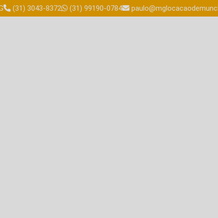
G
(31) 3043-8372
(31) 99190-0784
paulo@mglocacaodemunck