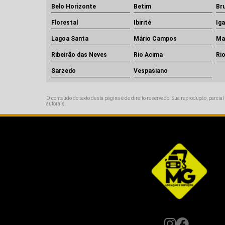
Belo Horizonte
Betim
Br
Florestal
Ibirité
Ig
Lagoa Santa
Mário Campos
Ma
Ribeirão das Neves
Rio Acima
Ri
Sarzedo
Vespasiano
O conteúdo do texto desta página é de direito reservado. Sua reprodução, parcial
autorais
.