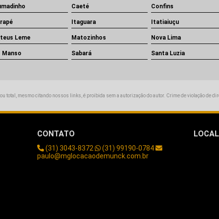
umadinho
Caeté
Confins
arapé
Itaguara
Itatiaiuçu
teus Leme
Matozinhos
Nova Lima
o Manso
Sabará
Santa Luzia
 ou total, mesmo citando nossos links, é proibida sem a autorização do autor. Crime de violação de di
CONTATO
LOCAL
(31) 3043-8372
(31) 99190-0784
Beti
paulo@mglocacaodemunck.com.br