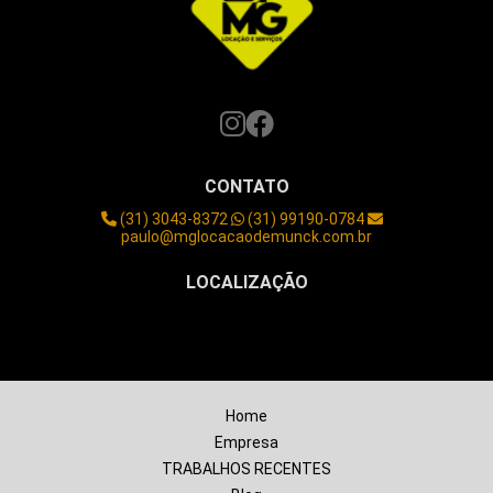
Transporte de maquinas industriais
Transporte de máquinas pesadas
Transporte e remoção de maquinas
Transporte maquinas valor
Valor de aluguel de guindaste
Valor do aluguel de um guindaste
Valor locação de guindaste
Locação de guindaste em contagem mg
CONTATO
Aluguel de guindaste em contagem
(31) 3043-8372
(31) 99190-0784
Aluguel guindastes betim
paulo@mglocacaodemunck.com.br
Empresas de movimentação de maquinas bh
Guindaste para alugar em betim
LOCALIZAÇÃO
Guindaste em brumadinho
Guindaste em juatuba
Betim/MG
Cesto aéreo para caminhão
Empresa de montagem industrial
Empresas de montagem industrial no brasil
Guindaste 1000 toneladas
Home
Montagem industrial
Empresa
Montagem industrial em minas gerais
TRABALHOS RECENTES
Montagem industrial empresas