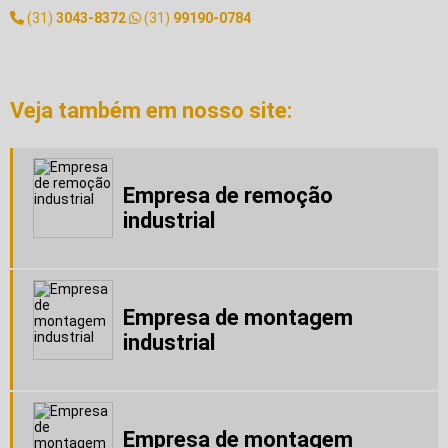
Empresa de guindaste
(31)
3043-8372
(31)
99190-0784
Empresa de locação de guindaste
Empresa de montagem industrial
Empresa de movimentação de maquinas
Empresa de remoção de maquinas
Veja também em nosso site:
Empresa de remoção industrial
Empresa de transporte de maquinas pesadas
Empresas de montagem industrial no brasil
Equipamentos para remoção de máquinas
Empresa de remoção
Equipamentos para remoção industrial
industrial
Guindaste 1000 toneladas
Guindaste 4 toneladas
Guindaste 45 toneladas
Guindaste 500 kg
Guindaste 6 toneladas
Empresa de montagem
Guindaste aluguel
industrial
Guindaste aluguel bh
Guindaste aluguel preço
Guindaste locação
Guindaste para alugar
Guindaste pequeno
Empresa de montagem