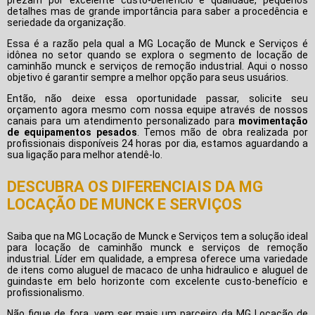
prezam por excelente custo-benefício e qualidade, pequenos
detalhes mas de grande importância para saber a procedência e
seriedade da organização.
Essa é a razão pela qual a MG Locação de Munck e Serviços é
idônea no setor quando se explora o segmento de locação de
caminhão munck e serviços de remoção industrial. Aqui o nosso
objetivo é garantir sempre a melhor opção para seus usuários.
Então, não deixe essa oportunidade passar, solicite seu
orçamento agora mesmo com nossa equipe através de nossos
canais para um atendimento personalizado para
movimentação
de equipamentos pesados
. Temos mão de obra realizada por
profissionais disponíveis 24 horas por dia, estamos aguardando a
sua ligação para melhor atendê-lo.
DESCUBRA OS DIFERENCIAIS DA MG
LOCAÇÃO DE MUNCK E SERVIÇOS
Saiba que na MG Locação de Munck e Serviços tem a solução ideal
para locação de caminhão munck e serviços de remoção
industrial. Líder em qualidade, a empresa oferece uma variedade
de itens como aluguel de macaco de unha hidraulico e aluguel de
guindaste em belo horizonte com excelente custo-benefício e
profissionalismo.
Não fique de fora, vem ser mais um parceiro da MG Locação de