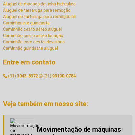
Aluguel de macaco de unha hidraulico
Aluguel de tartaruga para remoção
Aluguel de tartaruga para remoção bh
Caminhonete guindaste
Caminhão cesto aéreo aluguel
Caminhão cesto aéreo locação
Caminhão com cesto elevatório
Caminhão guindaste aluguel
Caminhão para transporte de container
Cesto aereo locação
Entre em contato
Cesto aereo para caminhão
Empresa de guindaste
(31)
3043-8372
(31)
99190-0784
Empresa de locação de guindaste
Empresa de montagem industrial
Empresa de movimentação de maquinas
Empresa de remoção de maquinas
Veja também em nosso site:
Empresa de remoção industrial
Empresa de transporte de maquinas pesadas
Empresas de montagem industrial no brasil
Equipamentos para remoção de máquinas
Movimentação de máquinas
Equipamentos para remoção industrial