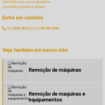
Caminhão com cesto elevatório
Caminhão guindaste aluguel
Caminhão para transporte de container
Cesto aereo locação
Entre em contato
Cesto aereo para caminhão
Empresa de guindaste
(31)
3043-8372
(31)
99190-0784
Empresa de locação de guindaste
Empresa de montagem industrial
Empresa de movimentação de maquinas
Empresa de remoção de maquinas
Veja também em nosso site:
Empresa de remoção industrial
Empresa de transporte de maquinas pesadas
Empresas de montagem industrial no brasil
Equipamentos para remoção de máquinas
Remoção de máquinas
Equipamentos para remoção industrial
Guindaste 1000 toneladas
Guindaste 4 toneladas
Guindaste 45 toneladas
Guindaste 500 kg
Remoção de maquinas e
Guindaste 6 toneladas
equipamentos
Guindaste aluguel