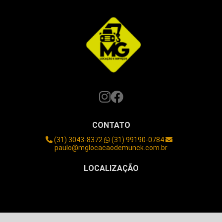
Transporte de equipamentos
Transporte de equipamentos pesados
Transporte de maquinas agricolas
Transporte de maquinas e equipamentos
Transporte de maquinas graficas
Transporte de maquinas industriais
Transporte de máquinas pesadas
Transporte e remoção de maquinas
Transporte maquinas valor
Valor de aluguel de guindaste
Valor do aluguel de um guindaste
Valor locação de guindaste
CONTATO
Locação de guindaste em contagem mg
Aluguel de guindaste em contagem
(31) 3043-8372
(31) 99190-0784
paulo@mglocacaodemunck.com.br
Aluguel guindastes betim
Empresas de movimentação de maquinas bh
LOCALIZAÇÃO
Guindaste para alugar em betim
Guindaste em brumadinho
Betim/MG
Guindaste em juatuba
Cesto aéreo para caminhão
Empresa de montagem industrial