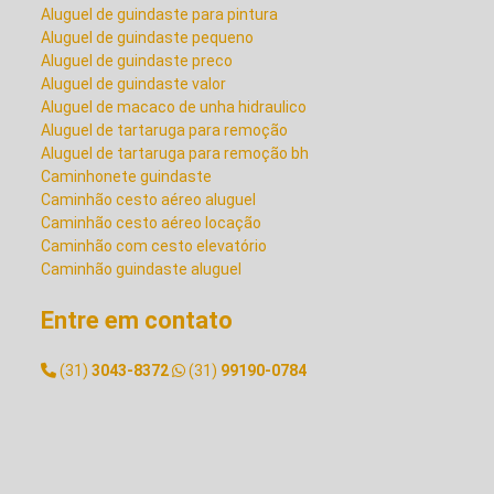
Aluguel de guindaste para pintura
Aluguel de guindaste pequeno
ALUGUEL DE GUINDASTE
Aluguel de guindaste preco
VALOR
Aluguel de guindaste valor
Aluguel de macaco de unha hidraulico
Aluguel de tartaruga para remoção
ALUGUEL DE MACACO DE
Aluguel de tartaruga para remoção bh
UNHA HIDRAULICO
Caminhonete guindaste
Caminhão cesto aéreo aluguel
Caminhão cesto aéreo locação
ALUGUEL DE TARTARUGA
Caminhão com cesto elevatório
PARA REMOÇÃO
Caminhão guindaste aluguel
Caminhão para transporte de container
Cesto aereo locação
Entre em contato
ALUGUEL DE TARTARUGA
Cesto aereo para caminhão
PARA REMOÇÃO BH
Empresa de guindaste
(31)
3043-8372
(31)
99190-0784
Empresa de locação de guindaste
Empresa de montagem industrial
CAMINHONETE GUINDASTE
Empresa de movimentação de maquinas
Empresa de remoção de maquinas
Empresa de remoção industrial