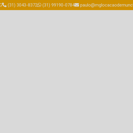
G
(31) 3043-8372
(31) 99190-0784
paulo@mglocacaodemunck