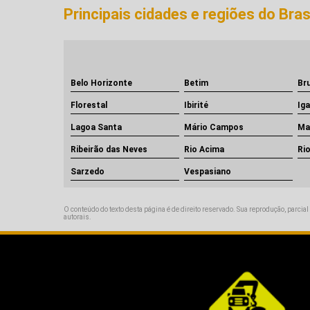
Principais cidades e regiões do Br
Belo Horizonte
Betim
Br
Florestal
Ibirité
Ig
Lagoa Santa
Mário Campos
Ma
Ribeirão das Neves
Rio Acima
Ri
Sarzedo
Vespasiano
O conteúdo do texto desta página é de direito reservado. Sua reprodução, parcial
autorais
.