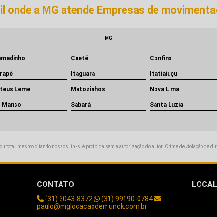
asil onde a MG atende Empresas de movimenta
MG
umadinho
Caeté
Confins
arapé
Itaguara
Itatiaiuçu
teus Leme
Matozinhos
Nova Lima
o Manso
Sabará
Santa Luzia
 ou total, mesmo citando nossos links, é proibida sem a autorização do autor. Crime de violação de di
CONTATO
LOCAL
(31) 3043-8372
(31) 99190-0784
Beti
paulo@mglocacaodemunck.com.br