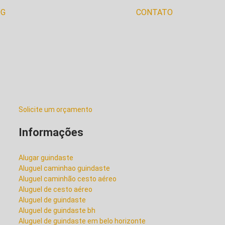
OG
CONTATO
ALUGUEL DE GUINDASTE
BH
ALUGUEL DE GUINDASTE
EM BELO HORIZONTE
Solicite um orçamento
ALUGUEL DE GUINDASTE
PARA PINTURA
Informações
ALUGUEL DE GUINDASTE
Alugar guindaste
PEQUENO
Aluguel caminhao guindaste
Aluguel caminhão cesto aéreo
Aluguel de cesto aéreo
Aluguel de guindaste
ALUGUEL DE GUINDASTE
PRECO
Aluguel de guindaste bh
Aluguel de guindaste em belo horizonte