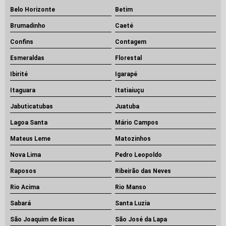
Locação de tartaruga para movimentação de carga
Belo Horizonte
Betim
Locação de tartaruga para remoção
Montagem industrial
Brumadinho
Caeté
Montagem industrial em minas gerais
Confins
Contagem
Montagem industrial empresas
Movimentação de equipamentos pesados
Esmeraldas
Florestal
Movimentação de máquinas
Ibirité
Igarapé
Movimentação de máquinas e equipamentos
Movimentação de máquinas pesadas
Itaguara
Itatiaiuçu
Preço aluguel de guindaste
Jabuticatubas
Juatuba
Preço de locação de guindastes
Quanto custa aluguel de guindaste
Lagoa Santa
Mário Campos
Quanto custa o aluguel de um guindaste
Mateus Leme
Matozinhos
Quanto custa um aluguel de guindaste
Remoção de maquinas e equipamentos
Nova Lima
Pedro Leopoldo
Remoção de máquinas
Remoção de máquinas pesadas
Raposos
Ribeirão das Neves
Remoção industrial
Rio Acima
Rio Manso
Serviço de montagem industrial
Tartaruga de remoção
Sabará
Santa Luzia
Tartaruga de remoção cargas
São Joaquim de Bicas
São José da Lapa
Tartaruga de remoção de equipamentos