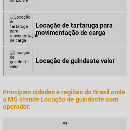
Guindaste 4 toneladas
Guindaste 45 toneladas
Guindaste 500 kg
Guindaste 6 toneladas
Locação de tartaruga para
Guindaste aluguel
movimentação de carga
Guindaste aluguel bh
Guindaste aluguel preço
Guindaste locação
Guindaste para alugar
Guindaste pequeno
Locação de guindaste valor
Guindastes para empresas
Locação caminhão cesto
Locação caminhão cesto aéreo
Locação de caminhão guindaste
Locação de guindaste
Principais cidades e regiões do Brasil onde
Locação de guindaste belo horizonte
a MG atende Locação de guindaste com
Locação de guindaste com operador
operador:
Locação de guindaste minas gerais
Locação de guindaste preço
Locação de guindaste valor
MG
Locação de macaco unha