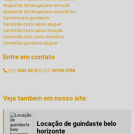
Aluguel de tartaruga para remoção
Aluguel de tartaruga para remoção bh
Caminhonete guindaste
Caminhão cesto aéreo aluguel
Caminhão cesto aéreo locação
Caminhão com cesto elevatório
Caminhão guindaste aluguel
Caminhão para transporte de container
Cesto aereo locação
Entre em contato
Cesto aereo para caminhão
Empresa de guindaste
(31)
3043-8372
(31)
99190-0784
Empresa de locação de guindaste
Empresa de montagem industrial
Empresa de movimentação de maquinas
Empresa de remoção de maquinas
Veja também em nosso site:
Empresa de remoção industrial
Empresa de transporte de maquinas pesadas
Empresas de montagem industrial no brasil
Equipamentos para remoção de máquinas
Locação de guindaste belo
Equipamentos para remoção industrial
horizonte
Guindaste 1000 toneladas