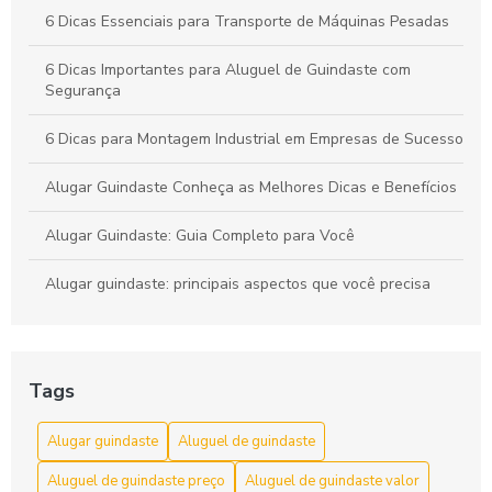
6 Dicas Essenciais para Transporte de Máquinas Pesadas
6 Dicas Importantes para Aluguel de Guindaste com
Segurança
6 Dicas para Montagem Industrial em Empresas de Sucesso
Alugar Guindaste Conheça as Melhores Dicas e Benefícios
Alugar Guindaste: Guia Completo para Você
Alugar guindaste: principais aspectos que você precisa
conhecer
Aluguel Caminhão Cesto Aéreo Fácil
Tags
Aluguel caminhão cesto aéreo: elevação com segurança e
alcance
Alugar guindaste
Aluguel de guindaste
Aluguel de Caminhão Cesto Aéreo para Serviços Eficientes
Aluguel de guindaste preço
Aluguel de guindaste valor