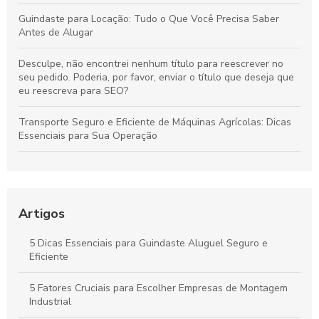
Guindaste para Locação: Tudo o Que Você Precisa Saber
Antes de Alugar
Desculpe, não encontrei nenhum título para reescrever no
seu pedido. Poderia, por favor, enviar o título que deseja que
eu reescreva para SEO?
Transporte Seguro e Eficiente de Máquinas Agrícolas: Dicas
Essenciais para Sua Operação
Guia Definitivo para Alugar Guindastes: Dicas Essenciais para
Sucesso na Sua Obra
Como Maximizar a Eficiência do Seu Projeto com Aluguel de
Artigos
Guindastes e Orientações de Especialistas
5 Dicas Essenciais para Guindaste Aluguel Seguro e
Guindaste Pequeno: Guia Completo para Escolha e Uso
Eficiente
Eficiente
5 Fatores Cruciais para Escolher Empresas de Montagem
Guindastes na Construção: Guia Completo para Garantir
Industrial
Sucesso em Seus Projetos