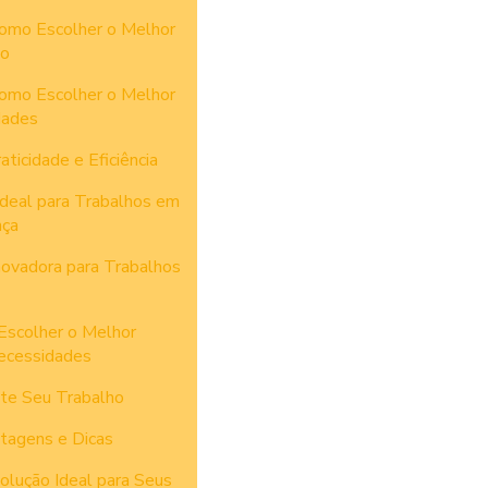
omo Escolher o Melhor
to
omo Escolher o Melhor
dades
ticidade e Eficiência
Ideal para Trabalhos em
nça
novadora para Trabalhos
Escolher o Melhor
ecessidades
ite Seu Trabalho
tagens e Dicas
olução Ideal para Seus