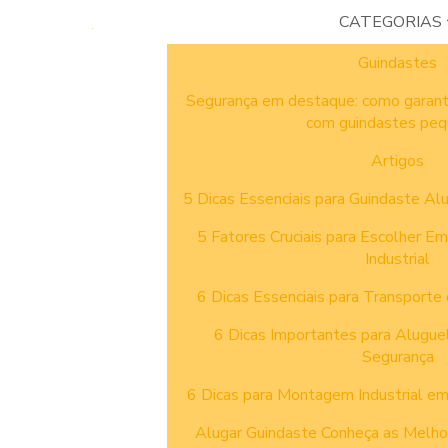
CATEGORIAS
Guindastes
Segurança em destaque: como garant
com guindastes pe
Artigos
5 Dicas Essenciais para Guindaste Al
5 Fatores Cruciais para Escolher 
Industrial
6 Dicas Essenciais para Transport
6 Dicas Importantes para Alugue
Segurança
6 Dicas para Montagem Industrial e
Alugar Guindaste Conheça as Melhor