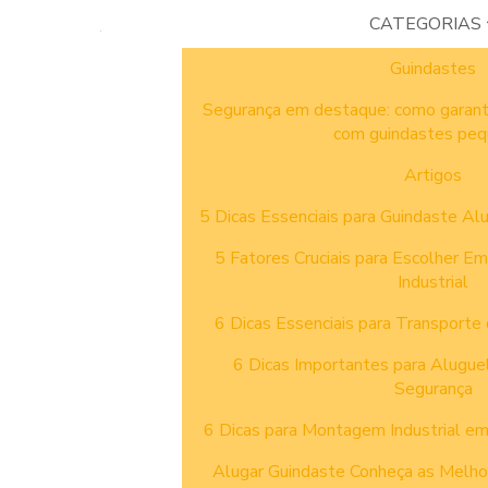
CATEGORIAS
Guindastes
Segurança em destaque: como garant
com guindastes pe
Artigos
5 Dicas Essenciais para Guindaste Al
5 Fatores Cruciais para Escolher 
Industrial
6 Dicas Essenciais para Transport
6 Dicas Importantes para Alugue
Segurança
6 Dicas para Montagem Industrial e
Alugar Guindaste Conheça as Melhor