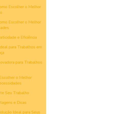
omo Escolher o Melhor
to
omo Escolher o Melhor
dades
ticidade e Eficiência
Ideal para Trabalhos em
nça
novadora para Trabalhos
Escolher o Melhor
ecessidades
ite Seu Trabalho
tagens e Dicas
olução Ideal para Seus