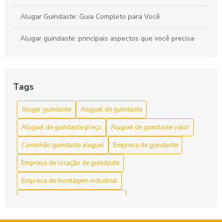
Alugar Guindaste: Guia Completo para Você
Alugar guindaste: principais aspectos que você precisa
conhecer
Aluguel Caminhão Cesto Aéreo Fácil
Tags
Aluguel caminhão cesto aéreo: elevação com segurança e
alcance
Alugar guindaste
Aluguel de guindaste
Aluguel de Caminhão Cesto Aéreo para Serviços Eficientes
Aluguel de guindaste preço
Aluguel de guindaste valor
Aluguel de Caminhão Cesto Aéreo: 5 Dicas Essenciais
Caminhão guindaste aluguel
Empresa de guindaste
Empresa de locação de guindaste
Aluguel de Caminhão Cesto Aéreo: A Solução Prática para
Trabalhos em Altura
Empresa de montagem industrial
Aluguel de Caminhão Cesto Aéreo: Como Escolher a
Empresa de remoção de máquinas
Melhor Opção para Seu Projeto
Empresas de montagem industrial no brasil