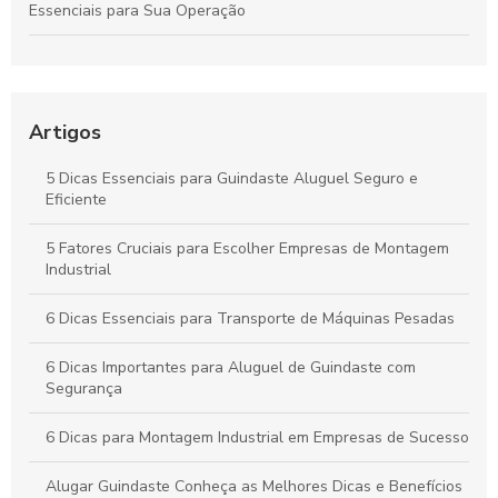
Essenciais para Sua Operação
Guia Definitivo para Alugar Guindastes: Dicas Essenciais para
Sucesso na Sua Obra
Como Maximizar a Eficiência do Seu Projeto com Aluguel de
Artigos
Guindastes e Orientações de Especialistas
5 Dicas Essenciais para Guindaste Aluguel Seguro e
Guindaste Pequeno: Guia Completo para Escolha e Uso
Eficiente
Eficiente
5 Fatores Cruciais para Escolher Empresas de Montagem
Guindastes na Construção: Guia Completo para Garantir
Industrial
Sucesso em Seus Projetos
6 Dicas Essenciais para Transporte de Máquinas Pesadas
6 Dicas Importantes para Aluguel de Guindaste com
Segurança
6 Dicas para Montagem Industrial em Empresas de Sucesso
Alugar Guindaste Conheça as Melhores Dicas e Benefícios