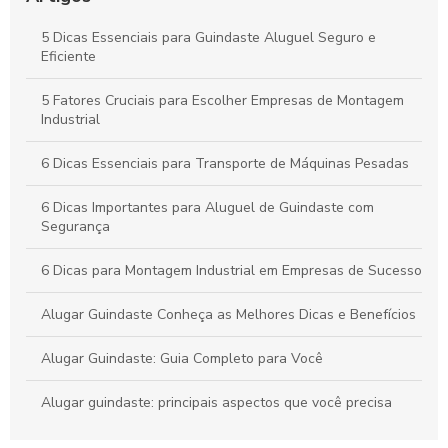
Guindastes e Orientações de Especialistas
5 Dicas Essenciais para Guindaste Aluguel Seguro e
Guindaste Pequeno: Guia Completo para Escolha e Uso
Eficiente
Eficiente
5 Fatores Cruciais para Escolher Empresas de Montagem
Guindastes na Construção: Guia Completo para Garantir
Industrial
Sucesso em Seus Projetos
6 Dicas Essenciais para Transporte de Máquinas Pesadas
6 Dicas Importantes para Aluguel de Guindaste com
Segurança
6 Dicas para Montagem Industrial em Empresas de Sucesso
Alugar Guindaste Conheça as Melhores Dicas e Benefícios
Alugar Guindaste: Guia Completo para Você
Alugar guindaste: principais aspectos que você precisa
conhecer