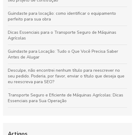
seu projeto de construção
Guindaste para locação: como identificar o equipamento
perfeito para sua obra
Dicas Essenciais para o Transporte Seguro de Máquinas
Agrícolas
Guindaste para Locação: Tudo o Que Você Precisa Saber
Antes de Alugar
Desculpe, não encontrei nenhum título para reescrever no
seu pedido. Poderia, por favor, enviar o título que deseja que
eu reescreva para SEO?
Transporte Seguro e Eficiente de Máquinas Agrícolas: Dicas
Essenciais para Sua Operação
Guia Definitivo para Alugar Guindastes: Dicas Essenciais para
Sucesso na Sua Obra
Como Maximizar a Eficiência do Seu Projeto com Aluguel de
Artigos